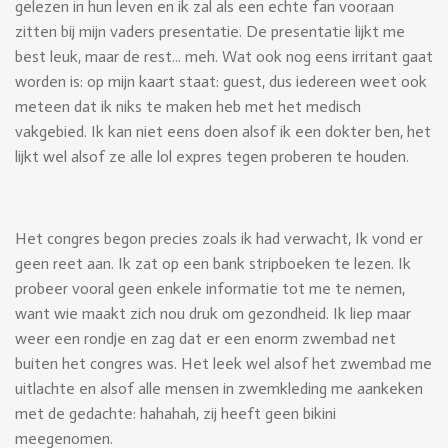
gelezen in hun leven en ik zal als een echte fan vooraan
zitten bij mijn vaders presentatie. De presentatie lijkt me
best leuk, maar de rest... meh. Wat ook nog eens irritant gaat
worden is: op mijn kaart staat: guest, dus iedereen weet ook
meteen dat ik niks te maken heb met het medisch
vakgebied. Ik kan niet eens doen alsof ik een dokter ben, het
lijkt wel alsof ze alle lol expres tegen proberen te houden.
Het congres begon precies zoals ik had verwacht, Ik vond er
geen reet aan. Ik zat op een bank stripboeken te lezen. Ik
probeer vooral geen enkele informatie tot me te nemen,
want wie maakt zich nou druk om gezondheid. Ik liep maar
weer een rondje en zag dat er een enorm zwembad net
buiten het congres was. Het leek wel alsof het zwembad me
uitlachte en alsof alle mensen in zwemkleding me aankeken
met de gedachte: hahahah, zij heeft geen bikini
meegenomen.