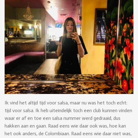
Ik vind het altijd tijd voor salsa, maar nu was het toch echt:
tijd voor salsa. Ik heb uiteindelijk toch een club kunnen vinden
waar er af en toe een salsa nummer werd gedraaid, dus
hakken aan en gaan. Raad eens wie daar ook was, hoe kan
het ook anders, de Colombiaan. Raad eens wie daar niet was,