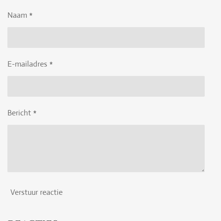
n
e
n
Naam *
E-mailadres *
Bericht *
Verstuur reactie