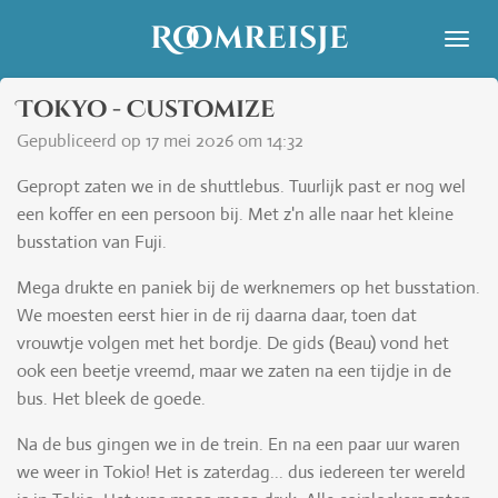
Ga
Roomreisje
direct
naar
Tokyo - Customize
de
hoofdinhoud
Gepubliceerd op 17 mei 2026 om 14:32
Gepropt zaten we in de shuttlebus. Tuurlijk past er nog wel
een koffer en een persoon bij. Met z'n alle naar het kleine
busstation van Fuji.
Mega drukte en paniek bij de werknemers op het busstation.
We moesten eerst hier in de rij daarna daar, toen dat
vrouwtje volgen met het bordje. De gids (Beau) vond het
ook een beetje vreemd, maar we zaten na een tijdje in de
bus. Het bleek de goede.
Na de bus gingen we in de trein. En na een paar uur waren
we weer in Tokio! Het is zaterdag... dus iedereen ter wereld