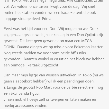
is in Tokio. Het was mega mega druk. Alle coinlockers zaten
vol. We wilden onze tassen kwijt voor de dag. Vrij snel
buiten het station vonden we een karaoke tent die ook
luggage storage deed. Prima.
Eerst was het tijd voor een Don. Wij mogen nu wel Donki
zeggen, aangezien we bijna elke dag in een Don Quijoto zijn
geweest. Dit keer geen gewone don maar een MEGA
DONKI. Daarna gingen we op missie voor Pokemon kaarten.
Nog steeds hadden we voor onze beide bff's niks
gevonden... kaarten winkel in en uit en het bleek we hebben
een onmogelijke taak uitgezocht.
Dan maar mijn lijstje van wensen uitwerken. In Tokio (nu we
geen slaaptekort hebben) wil ik een paar dingen doen.
1. Langs de grootst Pop Mart voor de Barbie selectie en nog
een Skullpanda figuur.
2. Een mobiel hoesje zelf ontwerpen en laten maken en
hierbij accessoires vinden.