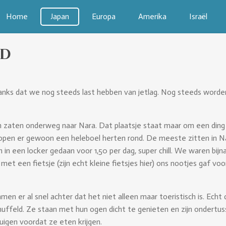
Home
Japan
Europa
Amerika
Israël
nd
nks dat we nog steeds last hebben van jetlag. Nog steeds worden
n zaten onderweg naar Nara. Dat plaatsje staat maar om een ding
a lopen er gewoon een heleboel herten rond. De meeste zitten in Na
 een locker gedaan voor 1,50 per dag, super chill. We waren bijna 
t een fietsje (zijn echt kleine fietsjes hier) ons nootjes gaf voor
en er al snel achter dat het niet alleen maar toeristisch is. Echt 
ffeld. Ze staan met hun ogen dicht te genieten en zijn ondertus
igen voordat ze eten krijgen.