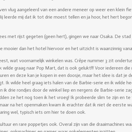
n vlug aangeleerd van een andere meneer op weer een klein fietsj
ij leerde mij dat ik tot drie moest tellen en ja hoor, het hert beg
ees met rijst gegeten (geen hert), gingen we naar Osaka. De st
gje mooier dan het hotel hiervoor en het uitzicht is waanzinnig van
eest, wat voornamelijk winkelen was. Crêpe nummer 3 zit ondertu
wilde graag naar Pop Mart, dat is ook gelukt!!! Voor iedereen die 
ren en deze kan je kopen in een doosje, maar het idee is dat je de
jgt. Ik wilde heel graag iets halen van de Barbie-serie en ik wilde 
 ik drie rondjes door de winkel liep en nergens de Barbie-serie za
adden ze het nog toen ik het vroeg! Ik probeerde slim te zijn en 
 maar na het openmaken kwam ik erachter dat ik niet de eerste was
ring wel, typisch iets om hier te doen ook.
ultuur en rare poppetjes ook. Overal zijn van die draaimachines wa
chines, gokmachines en games waar gokelementen inzitten.