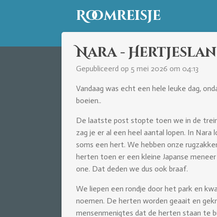
Ga
Roomreisje
direct
naar
de
Nara - Hertjesla
hoofdinhoud
Gepubliceerd op 5 mei 2026 om 04:13
Vandaag was echt een hele leuke dag, onda
boeien..
De laatste post stopte toen we in de trei
zag je er al een heel aantal lopen. In Nar
soms een hert. We hebben onze rugzakken in
herten toen er een kleine Japanse meneer me
one. Dat deden we dus ook braaf.
We liepen een rondje door het park en kwam
noemen. De herten worden geaait en geknu
mensenmenigtes dat de herten staan te bu