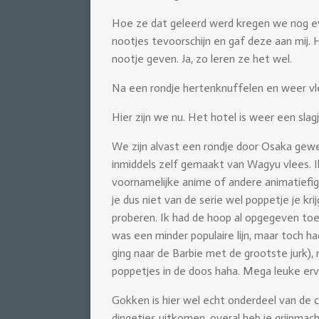
Hoe ze dat geleerd werd kregen we nog eve
nootjes tevoorschijn en gaf deze aan mij. H
nootje geven. Ja, zo leren ze het wel.
Na een rondje hertenknuffelen en weer vl
Hier zijn we nu. Het hotel is weer een sla
We zijn alvast een rondje door Osaka gew
inmiddels zelf gemaakt van Wagyu vlees. Ik 
voornamelijke anime of andere animatiefigu
je dus niet van de serie wel poppetje je kri
proberen. Ik had de hoop al opgegeven toen
was een minder populaire lijn, maar toch h
ging naar de Barbie met de grootste jurk),
poppetjes in de doos haha. Mega leuke erva
Gokken is hier wel echt onderdeel van de c
dingetjes uitkomen, overal heb je grijpma