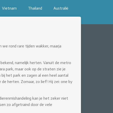
Vietnam
Thailand
Australië
 we rond rare tijden wakker, maarja
 bekend, namelijk herten. Vanuit de metro
ra park, maar ook op de straten zie je
bij het park en zagen al een heel aantal
 de herten. Zomaar, zo lief! Hij zei: one by
dierenmishandeling kan je het zeker niet
sen zo afgetraind door de vele